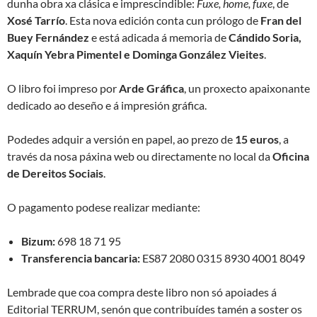
dunha obra xa clásica e imprescindible:
Fuxe, home, fuxe
, de
Xosé Tarrío
. Esta nova edición conta cun prólogo de
Fran del
Buey Fernández
e está adicada á memoria de
Cándido Soria,
Xaquín Yebra Pimentel e Dominga González Vieites
.
O libro foi impreso por
Arde Gráfica
, un proxecto apaixonante
dedicado ao deseño e á impresión gráfica.
Podedes adquir a versión en papel, ao prezo de
15 euros
, a
través da nosa páxina web ou directamente no local da
Oficina
de Dereitos Sociais
.
O pagamento podese realizar mediante:
Bizum:
698 18 71 95
Transferencia bancaria:
ES87 2080 0315 8930 4001 8049
Lembrade que coa compra deste libro non só apoiades á
Editorial TERRUM, senón que contribuídes tamén a soster os