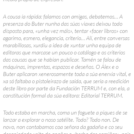
A cousa ía rápida: falamos con amigas, debatemos… A
presenza do Buter nunha das súas viaxes deixou todo
disposto para, «unha vez máis», tentar «facer libros» con
agarimo, esmero, elegancia, criterio… Alí, entre conversas
marabillosas, xurdiu a idea de xuntar unha equipa de
editoras que marcase un pouco o catálogo e os criterios
das cousas que se habían publicar. Tamén se falou de
máquinas, imprentas, espazos e deseños. O Álex e o
Buter aplicaron xenerosamente toda a súa enerxía vital, e
xa só faltaba o pistoleirazo de saída, que sería a reedición
deste libro por parte da Fundación TERRUM e, con ela, a
constitución formal da súa editora: Editorial TERRUM.
Todo estaba en marcha, coma un foguete a piques de se
lanzar a explorar o noso satélite. Todo? Todo non. De
novo, non contabamos coa señora da gadaña e co seu
desapiadado xeito de apañar a «herba dos camiños», pois